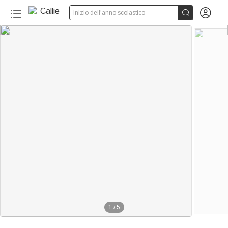


Inizio dell'anno scolastico
1
/
5