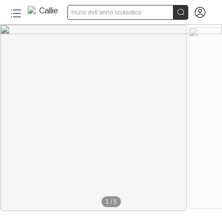


Inizio dell'anno scolastico
1
/
5