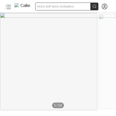


Inizio dell'anno scolastico
1
/
10