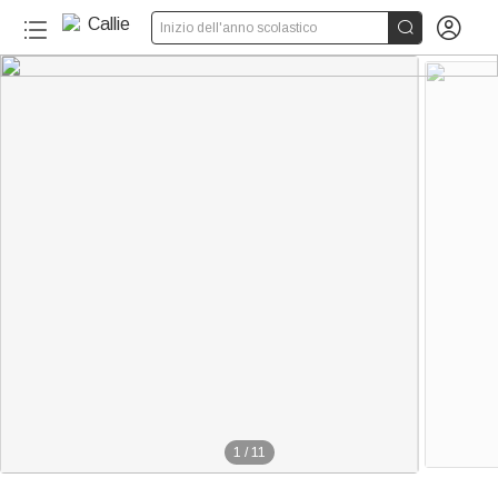


Inizio dell'anno scolastico
1
/
11