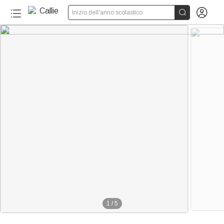


Inizio dell'anno scolastico
1
/
5