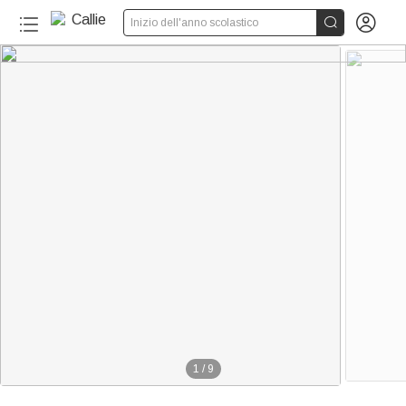


Inizio dell'anno scolastico
1
/
9