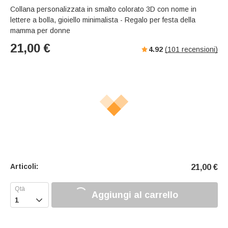
s
u
e
Collana personalizzata in smalto colorato 3D con nome in
e
t
r
lettere a bolla, gioiello minimalista - Regalo per festa della
e
f
mamma per donne
u
21,00
€
4.92
(
101
recensioni)
l
l
s
c
r
e
e
n
Articoli:
21,00
€
Aggiungi al carrello
