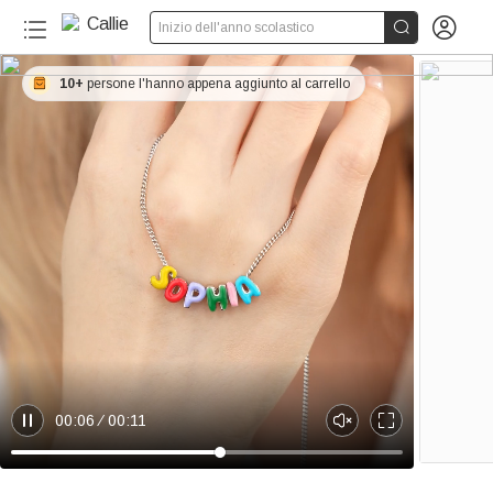


Inizio dell'anno scolastico
10+
persone l'hanno appena aggiunto al carrello
00:06
00:11
P
U
E
a
n
n
u
m
t