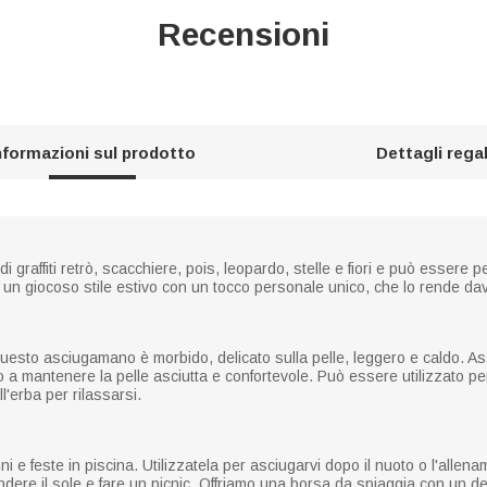
Recensioni
nformazioni sul prodotto
Dettagli rega
 graffiti retrò, scacchiere, pois, leopardo, stelle e fiori e può esser
 un giocoso stile estivo con un tocco personale unico, che lo rende da
 questo asciugamano è morbido, delicato sulla pelle, leggero e caldo. As
 a mantenere la pelle asciutta e confortevole. Può essere utilizzato per
l'erba per rilassarsi.
i e feste in piscina. Utilizzatela per asciugarvi dopo il nuoto o l'allena
ndere il sole e fare un picnic. Offriamo una borsa da spiaggia con un de