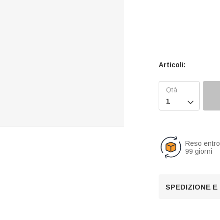
Articoli:

Reso entr
99 giorni
SPEDIZIONE E