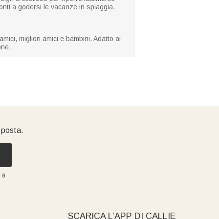
nti a godersi le vacanze in spiaggia.
ici, migliori amici e bambini. Adatto ai
one.
i posta.
 a
SCARICA L’APP DI CALLIE