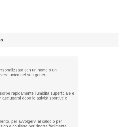
lo
e personalizzato con un nome o un
vvero unico nel suo genere.
sorbe rapidamente l'umidità superficiale e
 asciugarsi dopo le attività sportive e
mento, per avvolgervi al caldo o per
sign a coulisse per riporre facilmente