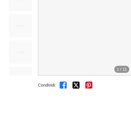
1
/
11


Condividi: