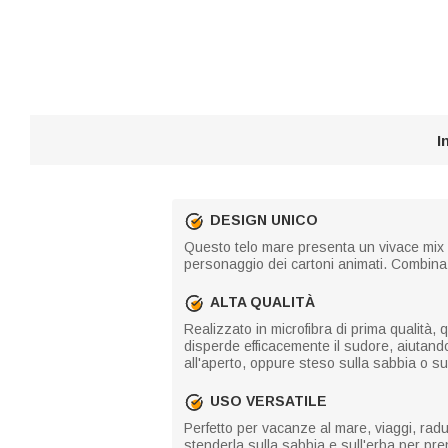
I
DESIGN UNICO
Questo telo mare presenta un vivace mix di
personaggio dei cartoni animati. Combina
ALTA QUALITÀ
Realizzato in microfibra di prima qualità,
disperde efficacemente il sudore, aiutando
all'aperto, oppure steso sulla sabbia o sul
USO VERSATILE
Perfetto per vacanze al mare, viaggi, radun
stenderla sulla sabbia e sull'erba per pre