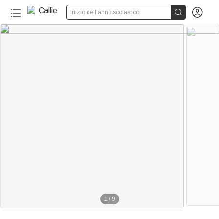


Inizio dell'anno scolastico
1
/
9