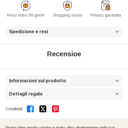
Reso entro 99 giorni
Shopping sicuro
Privacy garantita
Spedizione e resi

Recensioe
Informazioni sul prodotto

Dettagli regalo



Condividi:
Ricevi idee regalo uniche e molto altro direttamente nella tua