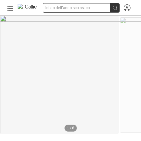


Inizio dell'anno scolastico
1
/
6