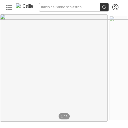


Inizio dell'anno scolastico
1
/
4