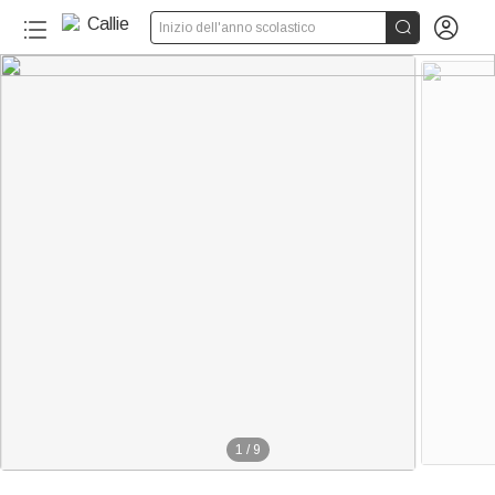


Inizio dell'anno scolastico
1
/
9