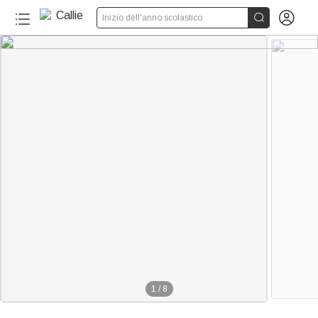


Inizio dell'anno scolastico
1
/
8