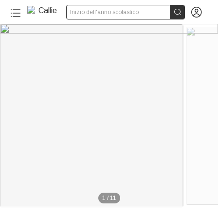


Inizio dell'anno scolastico
1
/
11