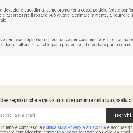
e devozione quotidiana, come promemoria costante della fede e per forn
e e accarezzare il rosario può aiutare a calmare la mente, a ridurre lo
ale.
ativo per i vostri figli o di un modo unico per commemorare il loro primo
la fede, dell'amore e del legame personale ed è perfetto per le cerimonie
idee regalo uniche e molto altro direttamente nella tua casella d
Iscriviti
Ho letto e compreso la
Politica sulla Privacy e sui Cookie
e acconsento
ricevere comunicazioni commerciali personalizzate da Callie via email.