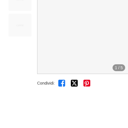
1
/
5


Condividi: