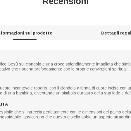
Recensioni
nformazioni sul prodotto
Dettagli rega
fico Gesù sul ciondolo e una croce splendidamente intagliata che simbo
ativo che risuona profondamente con le proprie convinzioni spirituali.
questo incantevole rosario, con il ciondolo a forma di cuore inciso con
imo di una bambina, diventando un simbolo duraturo della sua fede e de
LITÀ
essibile che si intreccia perfettamente con le dimensioni del palmo della 
io inossidabile, assicurano che questo gioiello abbia un aspetto straordi