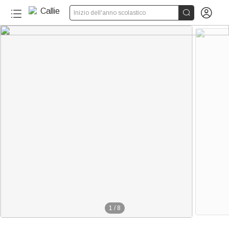


Inizio dell'anno scolastico
1
/
8