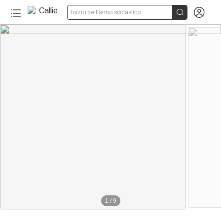


Inizio dell'anno scolastico
1
/
9