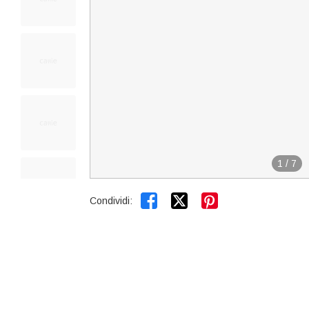
1
/
7


Condividi: