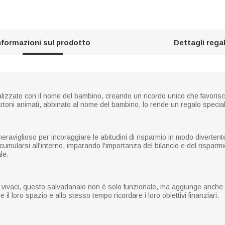
nformazioni sul prodotto
Dettagli rega
izzato con il nome del bambino, creando un ricordo unico che favorisce
rtoni animati, abbinato al nome del bambino, lo rende un regalo specia
aviglioso per incoraggiare le abitudini di risparmio in modo divertent
umularsi all'interno, imparando l'importanza del bilancio e del risparmio 
le.
ri vivaci, questo salvadanaio non è solo funzionale, ma aggiunge anche 
 il loro spazio e allo stesso tempo ricordare i loro obiettivi finanziari.