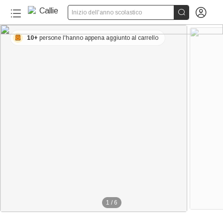


Inizio dell'anno scolastico
10+
persone l'hanno appena aggiunto al carrello
1
/
6