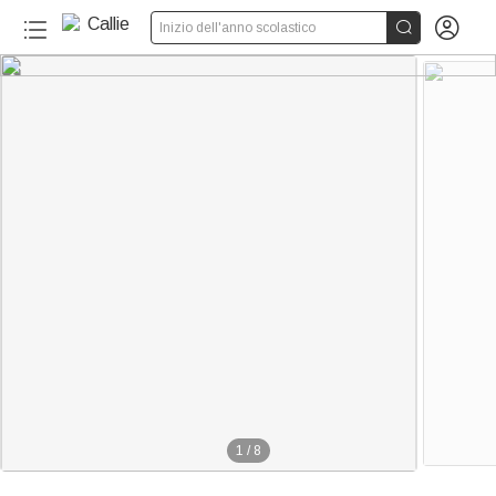


Inizio dell'anno scolastico
20+
1
/
8