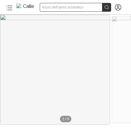


Inizio dell'anno scolastico
1
/
8