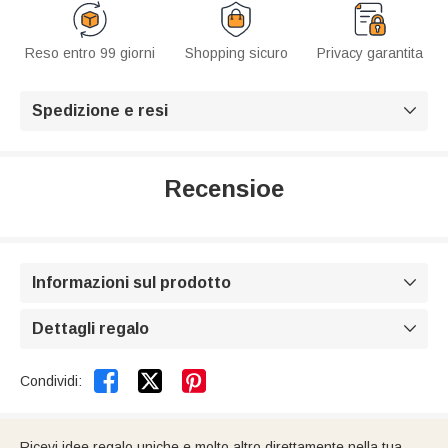
Reso entro 99 giorni
Shopping sicuro
Privacy garantita
Spedizione e resi

Recensioe
Informazioni sul prodotto

Dettagli regalo



Condividi:
Ricevi idee regalo uniche e molto altro direttamente nella tua