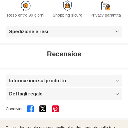
Reso entro 99 giorni
Shopping sicuro
Privacy garantita
Spedizione e resi

Recensioe
Informazioni sul prodotto

Dettagli regalo



Condividi:
Ricevi idee regalo uniche e molto altro direttamente nella tua