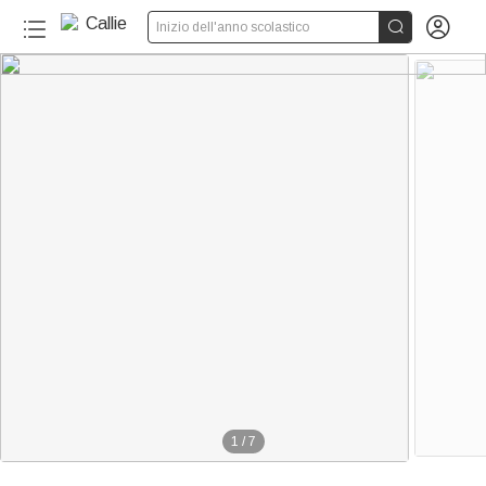


Inizio dell'anno scolastico
1
/
7