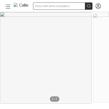


Inizio dell'anno scolastico
1
/
7