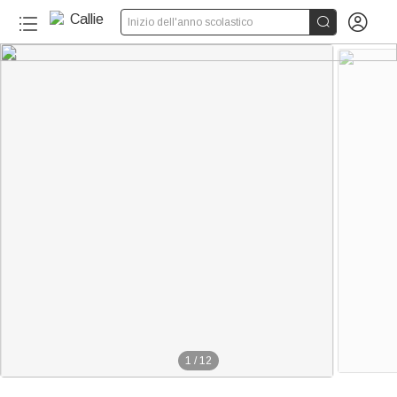


Inizio dell'anno scolastico
1
/
12