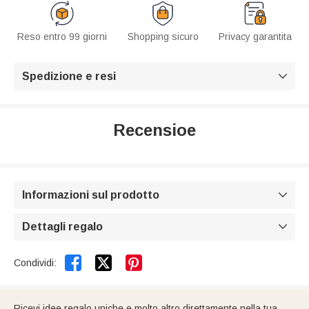
Reso entro 99 giorni
Shopping sicuro
Privacy garantita
Spedizione e resi

Recensioe
Informazioni sul prodotto

Dettagli regalo



Condividi:
Ricevi idee regalo uniche e molto altro direttamente nella tua