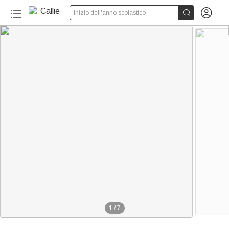


Inizio dell'anno scolastico
1
/
7