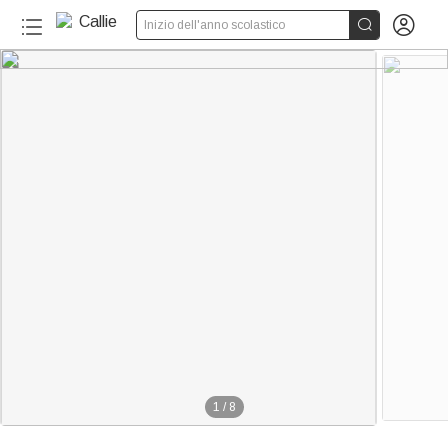


Inizio dell'anno scolastico
1
/
8