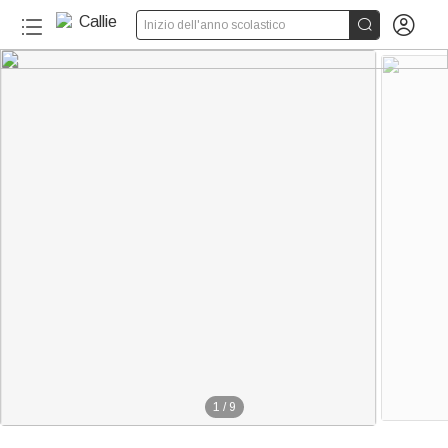


Inizio dell'anno scolastico
1
/
9