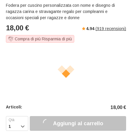
s
u
e
Fodera per cuscino personalizzata con nome e disegno di
e
t
r
ragazza carina e stravagante regalo per compleanni e
e
f
occasioni speciali per ragazze e donne
u
18,00
€
4.94
(
919
recensioni)
l
l
Compra di più Risparmia di più
s
c
r
e
e
n
Articoli:
18,00
€
Aggiungi al carrello
