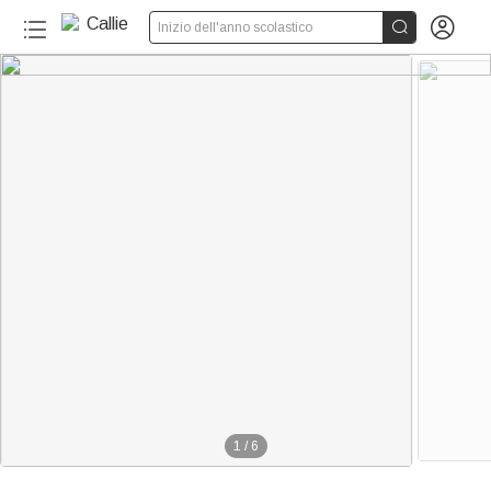


Inizio dell'anno scolastico
1
/
6