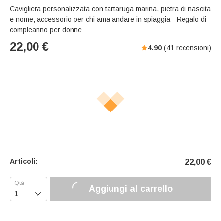
s
u
e
Cavigliera personalizzata con tartaruga marina, pietra di nascita
e
t
r
e nome, accessorio per chi ama andare in spiaggia - Regalo di
e
f
compleanno per donne
u
22,00
€
4.90
(
41
recensioni)
l
l
s
c
r
e
e
n
Articoli:
22,00
€
Aggiungi al carrello
