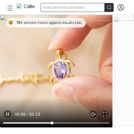


Inizio dell'anno scolastico
70+
persone hanno appena visualizzato
00:06
00:13
P
U
E
a
n
n
u
m
t