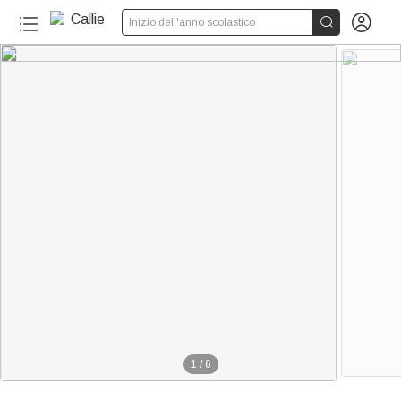


Inizio dell'anno scolastico
1
/
6