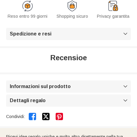
Reso entro 99 giorni
Shopping sicuro
Privacy garantita
Spedizione e resi

Recensioe
Informazioni sul prodotto

Dettagli regalo



Condividi:
Ricevi idee regalo uniche e molto altro direttamente nella tua