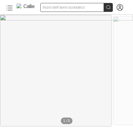


Inizio dell'anno scolastico
1
/
5