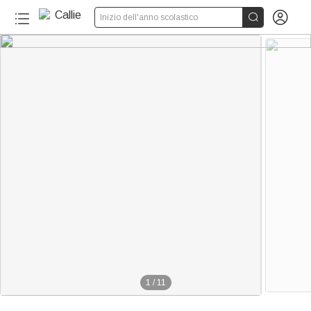


Inizio dell'anno scolastico
1
/
11