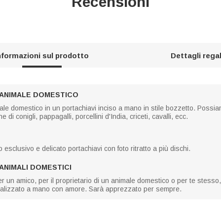
Recensioni
nformazioni sul prodotto
Dettagli rega
I ANIMALE DOMESTICO
le domestico in un portachiavi inciso a mano in stile bozzetto. Possiamo
di conigli, pappagalli, porcellini d'India, criceti, cavalli, ecc.
clusivo e delicato portachiavi con foto ritratto a più dischi.
 ANIMALI DOMESTICI
r un amico, per il proprietario di un animale domestico o per te stesso
o, realizzato a mano con amore. Sarà apprezzato per sempre.