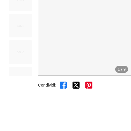
1
/
9


Condividi: