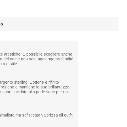
lo
e artistiche. È possibile scegliere anche
e e del nome non solo aggiunge profondità
tà e stile.
gento sterling. L'ottone è rifinito
rrosione e mantiene la sua brillantezza
isione, lucidato alla perfezione per un
alista ma sofisticato valorizza gli outfit