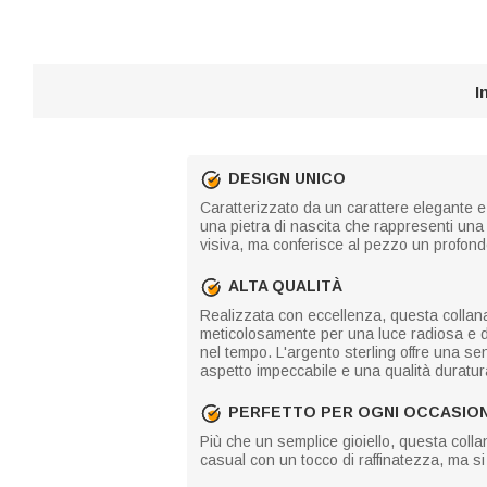
I
DESIGN UNICO
Caratterizzato da un carattere elegante e 
una pietra di nascita che rappresenti una
visiva, ma conferisce al pezzo un profondo
ALTA QUALITÀ
Realizzata con eccellenza, questa collana of
meticolosamente per una luce radiosa e du
nel tempo. L'argento sterling offre una se
aspetto impeccabile e una qualità duratur
PERFETTO PER OGNI OCCASIO
Più che un semplice gioiello, questa colla
casual con un tocco di raffinatezza, ma s