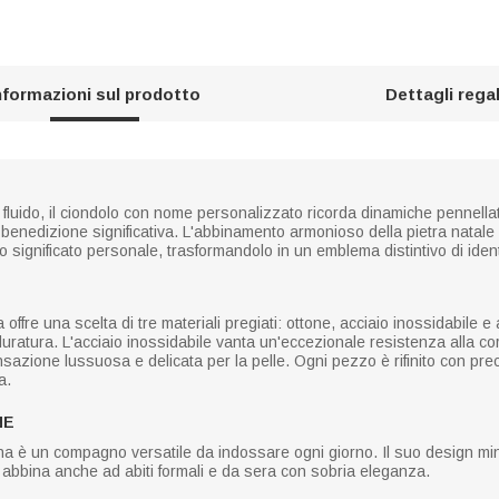
nformazioni sul prodotto
Dettagli rega
fluido, il ciondolo con nome personalizzato ricorda dinamiche pennellat
 benedizione significativa. L'abbinamento armonioso della pietra natal
 significato personale, trasformandolo in un emblema distintivo di identi
fre una scelta di tre materiali pregiati: ottone, acciaio inossidabile e ar
ratura. L'acciaio inossidabile vanta un'eccezionale resistenza alla co
nsazione lussuosa e delicata per la pelle. Ogni pezzo è rifinito con prec
a.
NE
na è un compagno versatile da indossare ogni giorno. Il suo design minim
i abbina anche ad abiti formali e da sera con sobria eleganza.