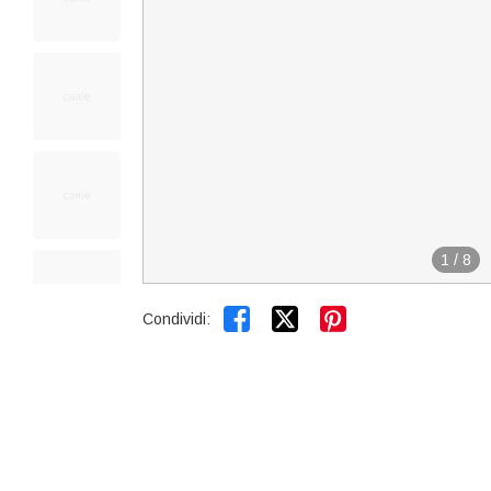
1
/
8


Condividi: