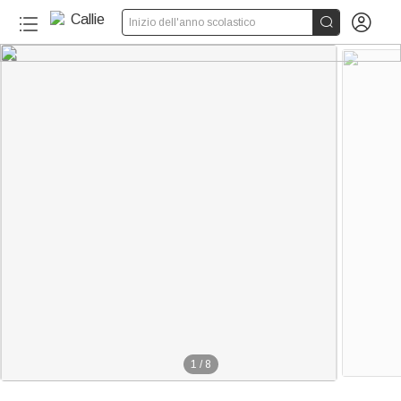


Inizio dell'anno scolastico
1
/
8