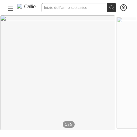


Inizio dell'anno scolastico
1
/
5