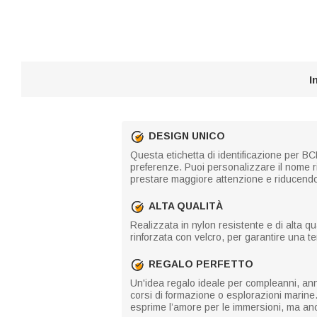
I
DESIGN UNICO
Questa etichetta di identificazione per BCD
preferenze. Puoi personalizzare il nome r
prestare maggiore attenzione e riducendo i
ALTA QUALITÀ
Realizzata in nylon resistente e di alta q
rinforzata con velcro, per garantire una t
REGALO PERFETTO
Un'idea regalo ideale per compleanni, anni
corsi di formazione o esplorazioni marine
esprime l’amore per le immersioni, ma an