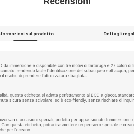
Recensioni
nformazioni sul prodotto
Dettagli rega
 da immersione è disponibile con tre motivi di tartaruga e 27 colori di f
icamato, rendendo facile l’identificazione del subacqueo sott’acqua, p
l rischio di prendere l’attrezzatura sbagliata.
ualità, questa etichetta si adatta perfettamente ai BCD a giacca standard
enuta sicura senza scivolare, ed è eco-friendly, senza rischiare di inqu
versari o occasioni speciali, perfetta per appassionati di immersioni o i
. Con questa etichetta, potrai trasmettere un pensiero speciale e crea
che per l'oceano.