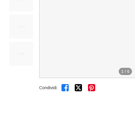
1
/
6


Condividi: