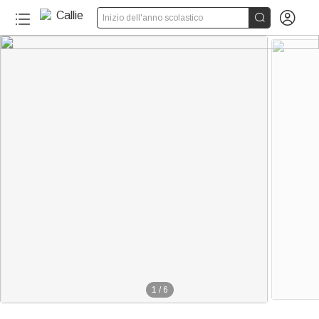


Inizio dell'anno scolastico
1
/
6