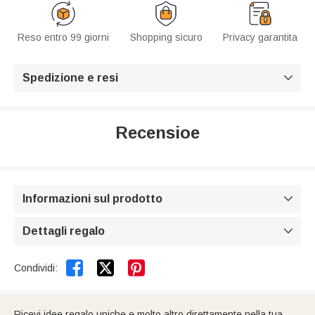
Reso entro 99 giorni
Shopping sicuro
Privacy garantita
Spedizione e resi

Recensioe
Informazioni sul prodotto

Dettagli regalo



Condividi:
Ricevi idee regalo uniche e molto altro direttamente nella tua