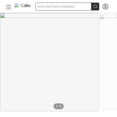


Inizio dell'anno scolastico
1
/
5