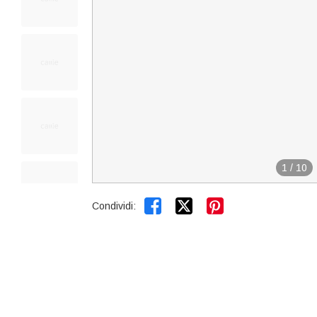
1
/
10


Condividi: