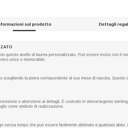
nformazioni sul prodotto
Dettagli rega
ZZATO
con questo anello di laurea personalizzato. Può essere inciso con il no
vvero unico e memorabile.
to scegliendo la pietra corrispondente al suo mese di nascita. Questo si
recisione e attenzione ai dettagli. È costruito in ottone/argento sterlin
glio come simbolo di realizzazione.
n senza tempo che può essere facilmente abbinato a qualsiasi abito. Il