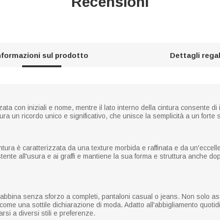
Recensioni
nformazioni sul prodotto
Dettagli rega
ta con iniziali e nome, mentre il lato interno della cintura consente di 
ra un ricordo unico e significativo, che unisce la semplicità a un forte
cintura è caratterizzata da una texture morbida e raffinata e da un'eccell
stente all'usura e ai graffi e mantiene la sua forma e struttura anche d
i abbina senza sforzo a completi, pantaloni casual o jeans. Non solo as
come una sottile dichiarazione di moda. Adatto all'abbigliamento quotidia
rsi a diversi stili e preferenze.