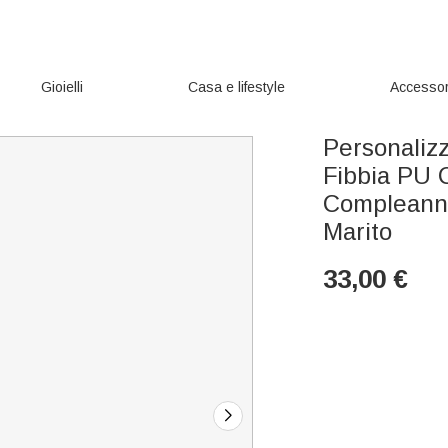
Gioielli
Casa e lifestyle
Accessor
Personaliz
Fibbia PU C
Compleanno
Marito
33,00
€