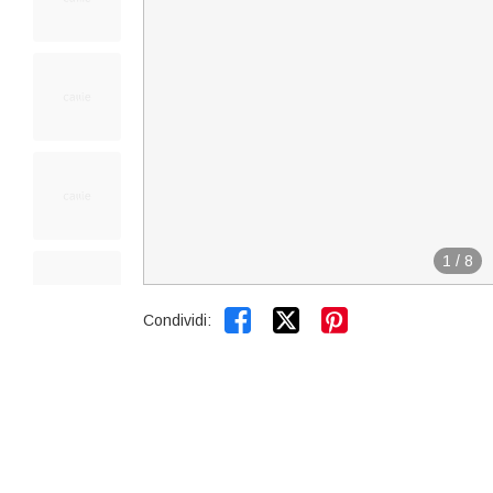
1
/
8


Condividi: