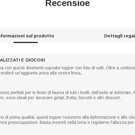
Recensioe
nformazioni sul prodotto
Dettagli rega
LIZZATI E GIOCOSI
urea con questi divertenti cupcake topper con foto di volti. Oltre a conten
renderli un'aggiunta unica alla vostra festa.
 perfetti per le feste di laurea di tutti i livelli, dall'asilo al dottorato
e, sono ideali per decorare gelati, frutta, biscotti e altri dessert.
o di prima qualità, questi topper resistono alla deformazione e allo sbiad
enza preoccupazioni. Basta inserirli nella torta e regolarne l'altezza pe