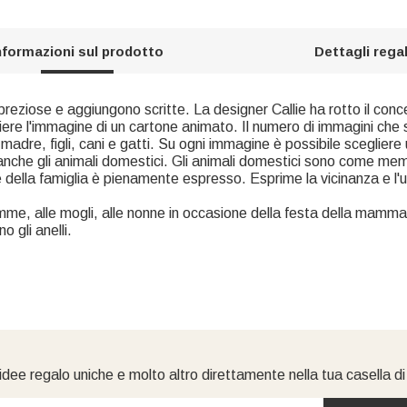
nformazioni sul prodotto
Dettagli rega
re preziose e aggiungono scritte. La designer Callie ha rotto il con
ere l'immagine di un cartone animato. Il numero di immagini che s
madre, figli, cani e gatti. Su ogni immagine è possibile scegliere 
anche gli animali domestici. Gli animali domestici sono come memb
one della famiglia è pienamente espresso. Esprime la vicinanza e l'u
mme, alle mogli, alle nonne in occasione della festa della mamm
 gli anelli.
idee regalo uniche e molto altro direttamente nella tua casella d