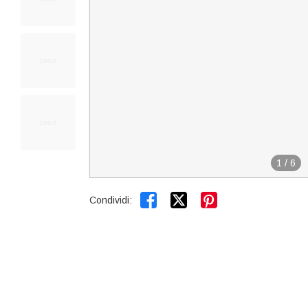
1
/
6


Condividi: