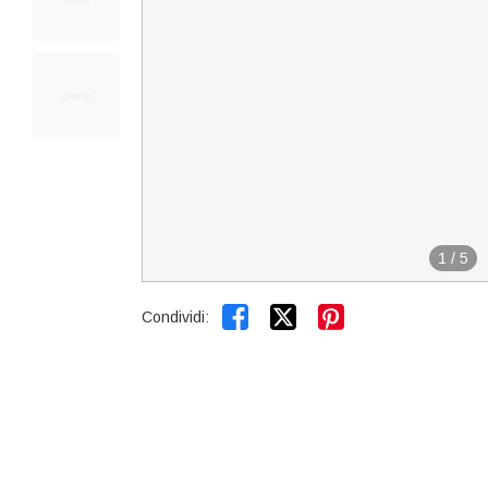
1
/
5


Condividi: