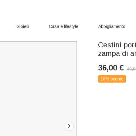
Gioielli
Casa e lifestyle
Abbigliamento
Cestini por
zampa di a
36,00
€
40,0
10% sconto