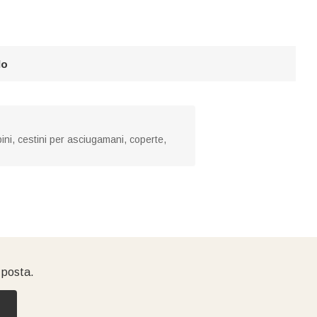
lo
mbini, cestini per asciugamani, coperte,
i posta.