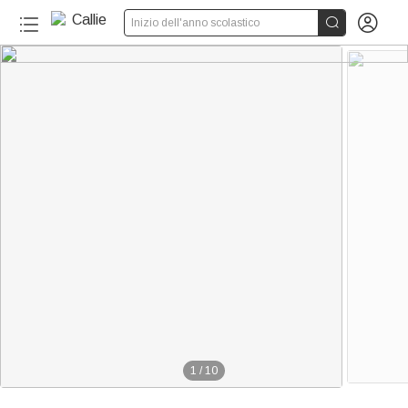


Inizio dell'anno scolastico
1
/
10