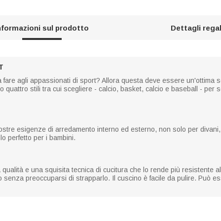
nformazioni sul prodotto
Dettagli rega
T
da fare agli appassionati di sport? Allora questa deve essere un'ottima s
quattro stili tra cui scegliere - calcio, basket, calcio e baseball - per 
ostre esigenze di arredamento interno ed esterno, non solo per divani, sed
lo perfetto per i bambini.
ta qualità e una squisita tecnica di cucitura che lo rende più resistente
 senza preoccuparsi di strapparlo. Il cuscino è facile da pulire. Può e