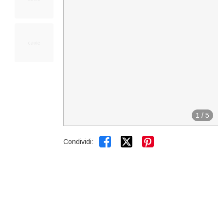
1
/
5


Condividi: