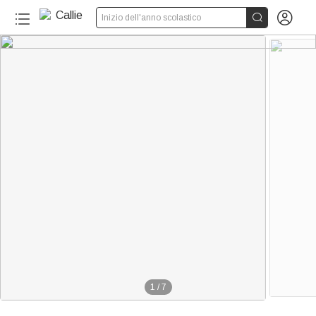


Inizio dell'anno scolastico
1
/
7