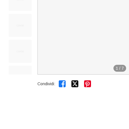
1
/
7


Condividi: