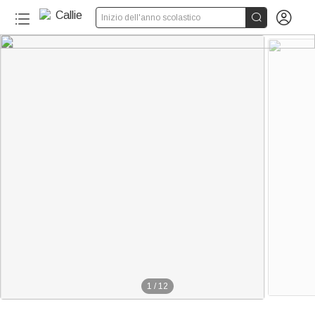


Inizio dell'anno scolastico
170+
1
/
12